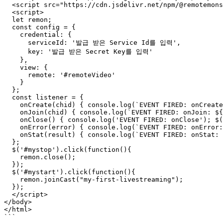
  <script src="https://cdn.jsdelivr.net/npm/@remotemonster/sdk/remon.min.js"></script>

  <script>

  let remon;

  const config = {

    credential: {

      serviceId: '발급 받은 Service Id를 입력',

      key: '발급 받은 Secret Key를 입력'

    },

    view: {

      remote: '#remoteVideo'

    }

  };

  const listener = {

    onCreate(chid) { console.log(`EVENT FIRED: onCreate: ${chid}`); },

    onJoin(chid) { console.log(`EVENT FIRED: onJoin: ${chid}`); $('#mystart').prop( "disabled", true ); $('#mystop').prop( "disabled", false ); },

    onClose() { console.log('EVENT FIRED: onClose'); $('#mystart').prop( "disabled", false ); $('#mystop').prop( "disabled", true ); },

    onError(error) { console.log(`EVENT FIRED: onError: ${error}`); },

    onStat(result) { console.log(`EVENT FIRED: onStat: ${result}`); }

  };

  $('#mystop').click(function(){

    remon.close();

  });

  $('#mystart').click(function(){

    remon.joinCast("my-first-livestreaming");

  });

  </script>

</body>

</html>

```
