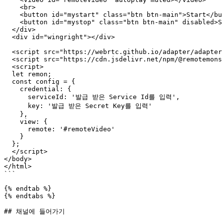
    <br>

    <button id="mystart" class="btn btn-main">Start</button>

    <button id="mystop" class="btn btn-main" disabled>Stop</button>

  </div>

  <div id="wingright"></div>

  <script src="https://webrtc.github.io/adapter/adapter-latest.js"></script>

  <script src="https://cdn.jsdelivr.net/npm/@remotemonster/sdk/remon.min.js"></script>

  <script>

  let remon;

  const config = {

    credential: {

      serviceId: '발급 받은 Service Id를 입력',

      key: '발급 받은 Secret Key를 입력'

    },

    view: {

      remote: '#remoteVideo'

    }

  };

  </script>

</body>

</html>

```

{% endtab %}

{% endtabs %}

## 채널에 들어가기
