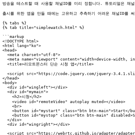
방송을 테스트할 때 사용할 채널ID를 미리 정합니다. 튜토리얼은 채널ID를 "
출시를 위한 앱을 만들 때에는 고유하고 추측하기 어려운 채널ID를 써
{% tabs %}

{% tab title="simplewatch.html" %}

```markup

<!DOCTYPE html>

<html lang="ko">

<head>

  <meta charset="utf-8">

  <meta name="viewport" content="width=device-width, initial-scale=1.0"/>

  <title>리모트몬스터 단순 시청 앱</title>

  <script src="https://code.jquery.com/jquery-3.4.1.slim.min.js"></script>

</head>

<body>

  <div id="wingleft"></div>

  <div id="mymain">

    <h2>시청</h2>

    <video id="remoteVideo" autoplay muted></video>

    <br>

    <button id="mystart" class="btn btn-main">Start</button>

    <button id="mystop" class="btn btn-main" disabled>Stop</button>

  </div>

  <div id="wingright"></div>

  <script src="https://webrtc.github.io/adapter/adapter-latest.js"></script>
