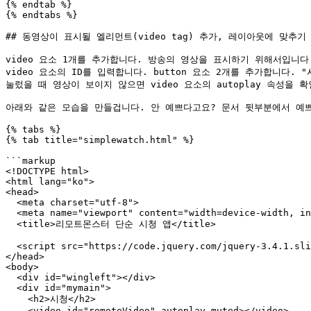
{% endtab %}

{% endtabs %}

## 동영상이 표시될 엘리먼트(video tag) 추가, 레이아웃에 맞추기

video 요소 1개를 추가합니다. 방송의 영상을 표시하기 위해서입니다. r
video 요소의 ID를 입력합니다. button 요소 2개를 추가합니다
눌렀을 때 영상이 보이지 않으면 video 요소의 autoplay 속성을 확
아래와 같은 모습을 만들겁니다. 안 예쁘다고요? 문서 뒷부분에서 예쁘
{% tabs %}

{% tab title="simplewatch.html" %}

```markup

<!DOCTYPE html>

<html lang="ko">

<head>

  <meta charset="utf-8">

  <meta name="viewport" content="width=device-width, initial-scale=1.0"/>

  <title>리모트몬스터 단순 시청 앱</title>

  <script src="https://code.jquery.com/jquery-3.4.1.slim.min.js"></script>

</head>

<body>

  <div id="wingleft"></div>

  <div id="mymain">

    <h2>시청</h2>

    <video id="remoteVideo" autoplay muted></video>
