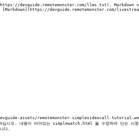
https://devguide.remotemonster.com/llms.txt). Markdown v
 [Markdown](https://devguide.remotemonster.com/livestrea
evguide-assets/remotemonster-simplevideocall-tutoria
일을 확인하십시오. 내용이 비어있는 simplewatch.html 을 수정하며 단순
니다.
