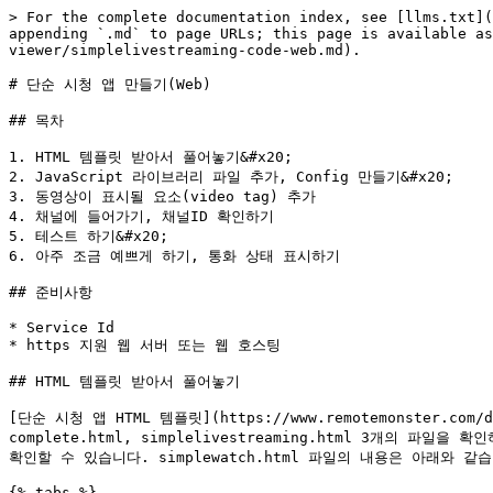
> For the complete documentation index, see [llms.txt](
appending `.md` to page URLs; this page is available as
viewer/simplelivestreaming-code-web.md).

# 단순 시청 앱 만들기(Web)

## 목차

1. HTML 템플릿 받아서 풀어놓기&#x20;

2. JavaScript 라이브러리 파일 추가, Config 만들기&#x20;

3. 동영상이 표시될 요소(video tag) 추가

4. 채널에 들어가기, 채널ID 확인하기

5. 테스트 하기&#x20;

6. 아주 조금 예쁘게 하기, 통화 상태 표시하기

## 준비사항

* Service Id

* https 지원 웹 서버 또는 웹 호스팅

## HTML 템플릿 받아서 풀어놓기

[단순 시청 앱 HTML 템플릿](https://www.remotemonster.com/d
complete.html, simplelivestreaming.html 3개의 파
확인할 수 있습니다. simplewatch.html 파일의 내용은 아래와 같습
{% tabs %}
