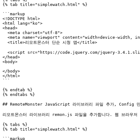
{% tab title="simplewatch.html" %}

```markup

<!DOCTYPE html>

<html lang="ko">

<head>

  <meta charset="utf-8">

  <meta name="viewport" content="width=device-width, initial-scale=1.0"/>

  <title>리모트몬스터 단순 시청 앱</title>

  <script src="https://code.jquery.com/jquery-3.4.1.slim.min.js"></script>

</head>

<body>

</body>

</html>

```

{% endtab %}

{% endtabs %}

## RemoteMonster JavaScript 라이브러리 파일 추가, Config 
리모트몬스터 라이브러리 remon.js 파일을 추가합니다. 웹 브라우저 호환
{% tabs %}

{% tab title="simplewatch.html" %}

```markup
