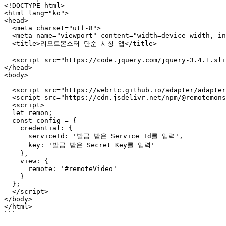
<!DOCTYPE html>

<html lang="ko">

<head>

  <meta charset="utf-8">

  <meta name="viewport" content="width=device-width, initial-scale=1.0"/>

  <title>리모트몬스터 단순 시청 앱</title>

  <script src="https://code.jquery.com/jquery-3.4.1.slim.min.js"></script>

</head>

<body>

  <script src="https://webrtc.github.io/adapter/adapter-latest.js"></script>

  <script src="https://cdn.jsdelivr.net/npm/@remotemonster/sdk/remon.min.js"></script>

  <script>

  let remon;

  const config = {

    credential: {

      serviceId: '발급 받은 Service Id를 입력',

      key: '발급 받은 Secret Key를 입력'

    },

    view: {

      remote: '#remoteVideo'

    }

  };

  </script>

</body>

</html>

```
