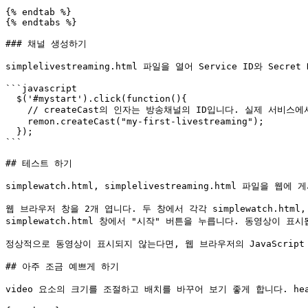
{% endtab %}

{% endtabs %}

### 채널 생성하기

simplelivestreaming.html 파일을 열어 Service ID와 Secre
```javascript

  $('#mystart').click(function(){

    // createCast의 인자는 방송채널의 ID입니다. 실제 서비스에서는 동일한 방송채널의 ID가 아닌, 고유하고 예측이 어려운 ID를 사용해야합니다.

    remon.createCast("my-first-livestreaming");

  });

```

## 테스트 하기

simplewatch.html, simplelivestreaming.html 파
웹 브라우저 창을 2개 엽니다. 두 창에서 각각 simplewatch.html, s
simplewatch.html 창에서 "시작" 버튼을 누릅니다. 동영상이 표시
정상적으로 동영상이 표시되지 않는다면, 웹 브라우저의 JavaScript
## 아주 조금 예쁘게 하기

video 요소의 크기를 조절하고 배치를 바꾸어 보기 좋게 합니다. head