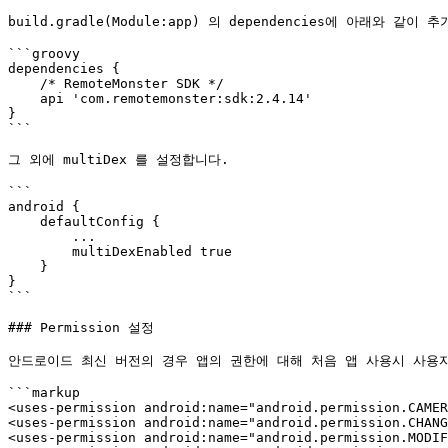
build.gradle(Module:app) 의 dependencies에 아래와 같이 추
```groovy

dependencies {

    /* RemoteMonster SDK */

    api 'com.remotemonster:sdk:2.4.14'

}

```

그 외에 multiDex 를 설정합니다.

```

android {

    defaultConfig {

        ...

        multiDexEnabled true

    }

}

```

### Permission 설정

안드로이드 최신 버전의 경우 앱의 권한에 대해 처음 앱 사용시 사용자
```markup

<uses-permission android:name="android.permission.CAMER
<uses-permission android:name="android.permission.CHANG
<uses-permission android:name="android.permission.MODIF