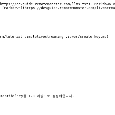
https://devguide.remotemonster.com/llms.txt). Markdown v
 [Markdown](https://devguide.remotemonster.com/livestrea
m/tutorial-simplelivestreaming-viewer/create-key.md)

t Compatibility를 1.8 이상으로 설정해줍니다.
