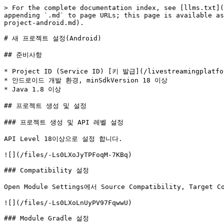
> For the complete documentation index, see [llms.txt](
appending `.md` to page URLs; this page is available as
project-android.md).

# 새 프로젝트 설정(Android)

## 준비사항

* Project ID (Service ID) [키 발급](/livestreamingplatfor
* 안드로이드 개발 환경, minSdkVersion 18 이상

* Java 1.8 이상

## 프로젝트 생성 및 설정

### 프로젝트 생성 및 API 레벨 설정

API Level 18이상으로 설정 합니다.

![](/files/-Ls0LXoJyTPFoqM-7KBq)

### Compatibility 설정

Open Module Settings에서 Source Compatibility, Targe
![](/files/-Ls0LXoLnUyPV97FqwwU)

### Module Gradle 설정
