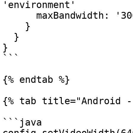
'environment'

      maxBandwidth: '3000'

    }

  }

}

```

{% endtab %}

{% tab title="Android -
```java
