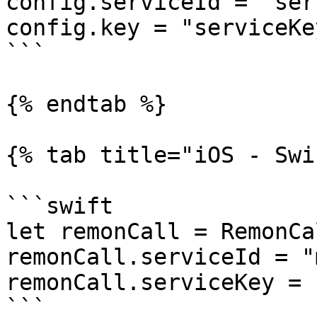
config.serviceId = "ser
config.key = "serviceKey
```

{% endtab %}

{% tab title="iOS - Swi
```swift

let remonCall = RemonCal
remonCall.serviceId = "
remonCall.serviceKey = 
```
