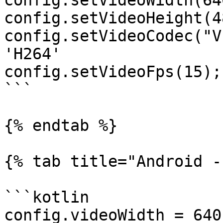
config.setVideoWidth(640
config.setVideoHeight(48
config.setVideoCodec("V
'H264'

config.setVideoFps(15);

```

{% endtab %}

{% tab title="Android -
```kotlin

config.videoWidth = 640
