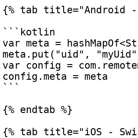
{% tab title="Android -
```kotlin

var meta = hashMapOf<St
meta.put("uid", "myUid")
var config = com.remote
config.meta = meta

```

{% endtab %}

{% tab title="iOS - Swi