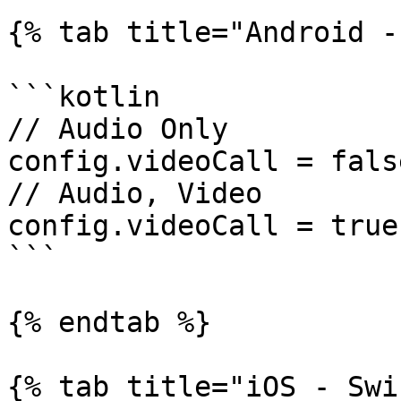
{% tab title="Android -
```kotlin

// Audio Only

config.videoCall = false
// Audio, Video

config.videoCall = true

```

{% endtab %}

{% tab title="iOS - Swi