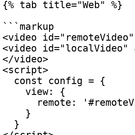
{% tab title="Web" %}

```markup

<video id="remoteVideo"
<video id="localVideo" 
</video>

<script>

  const config = {

    view: {

      remote: '#remoteVideo', local: '#localVideo'

    }

  }
