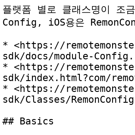
플랫폼 별로 클래스명이 조금 다
Config, iOS용은 Remon
* <https://remotemonste
sdk/docs/module-Config.
* <https://remotemonste
sdk/index.html?com/remo
* <https://remotemonste
sdk/Classes/RemonConfig
## Basics
