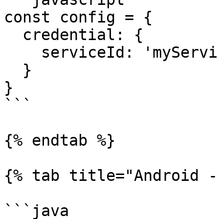
const config = {

  credential: {

    serviceId: 'myServiceId', key: 'myKey'

  }

}

```

{% endtab %}

{% tab title="Android -
```java
