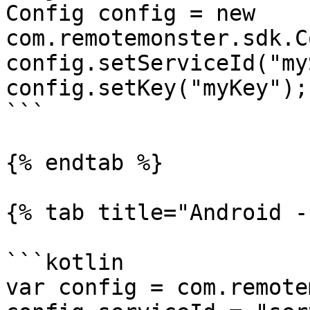
Config config = new 
com.remotemonster.sdk.C
config.setServiceId("my
config.setKey("myKey");

```

{% endtab %}

{% tab title="Android -
```kotlin

var config = com.remote