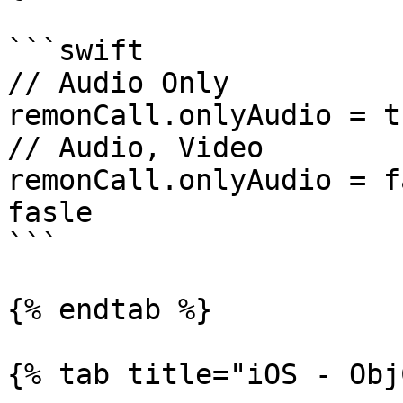
```swift

// Audio Only

remonCall.onlyAudio = tr
// Audio, Video

remonCall.onlyAudio = f
fasle

```

{% endtab %}

{% tab title="iOS - Obj