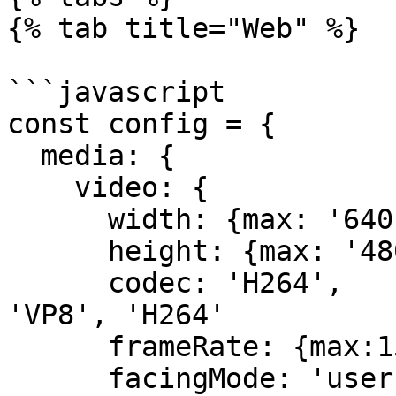
{% tab title="Web" %}

```javascript

const config = {

  media: {

    video: {

      width: {max: '640', min: '640'},

      height: {max: '480', min: '480'},

      codec: 'H264',                 // 'VP9', 
'VP8', 'H264'

      frameRate: {max:15, min:15},

      facingMode: 'user',             // 'user', 