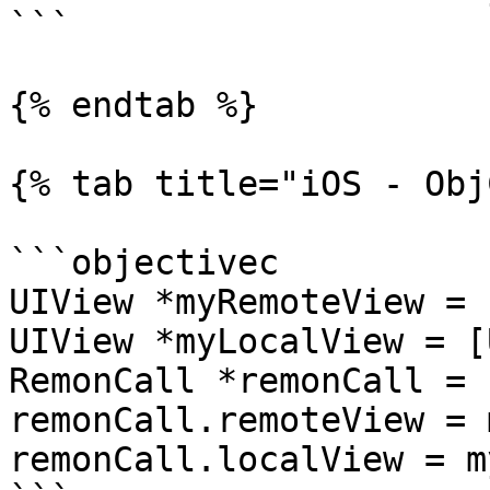
```

{% endtab %}

{% tab title="iOS - Obj
```objectivec

UIView *myRemoteView = 
UIView *myLocalView = [
RemonCall *remonCall = 
remonCall.remoteView = 
remonCall.localView = m