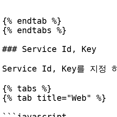
```

{% endtab %}

{% endtabs %}

### Service Id, Key

Service Id, Key를 지
{% tabs %}

{% tab title="Web" %}

```javascript
