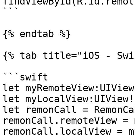
findViewById(R.id.remot
```

{% endtab %}

{% tab title="iOS - Swi
```swift

let myRemoteView:UIView
let myLocalView:UIView!
let remonCall = RemonCal
remonCall.remoteView = 
remonCall.localView = m