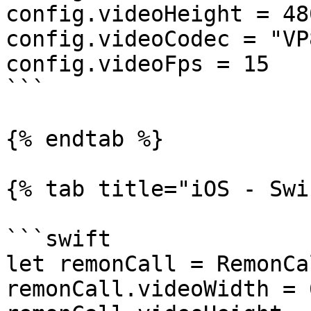
config.videoHeight = 480
config.videoCodec = "VP
config.videoFps = 15

```

{% endtab %}

{% tab title="iOS - Swi
```swift

let remonCall = RemonCal
remonCall.videoWidth = 6