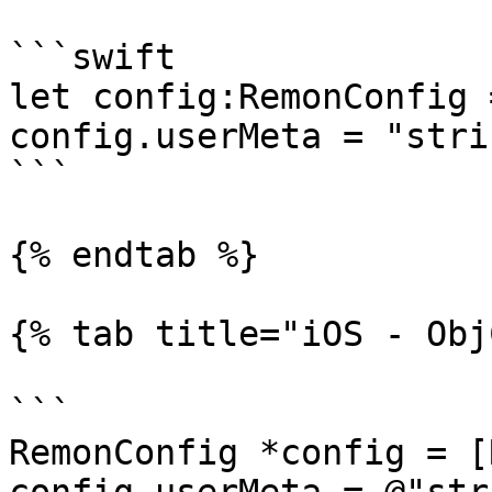
```swift

let config:RemonConfig 
config.userMeta = "strin
```

{% endtab %}

{% tab title="iOS - Obj
```

RemonConfig *config = [