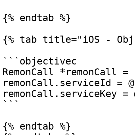
{% endtab %}

{% tab title="iOS - Obj
```objectivec

RemonCall *remonCall = 
remonCall.serviceId = @
remonCall.serviceKey = 
```

{% endtab %}
