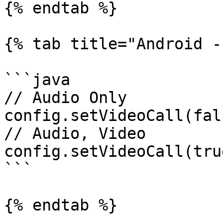
{% endtab %}

{% tab title="Android -
```java

// Audio Only

config.setVideoCall(fals
// Audio, Video

config.setVideoCall(true
```

{% endtab %}
