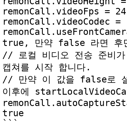
remonCall.videoHeight = 
remonCall.videoFps = 24

remonCall.videoCodec = 
remonCall.useFrontCamer
true, 만약 false 라면 
// 로컬 비디오 전송 준비가
캡쳐를 시작 합니다.

// 만약 이 값을 false로 설
이후에 startLocalVideo
remonCall.autoCaptureSt
true

```
