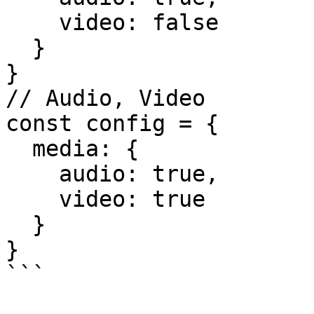
    video: false

  }

}

// Audio, Video

const config = {

  media: {

    audio: true,

    video: true

  }

}

```
