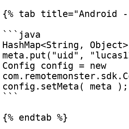
{% tab title="Android -
```java

HashMap<String, Object>
meta.put("uid", "lucas1
Config config = new 
com.remotemonster.sdk.C
config.setMeta( meta );

```

{% endtab %}
