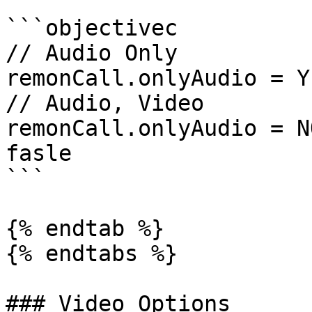
```objectivec

// Audio Only

remonCall.onlyAudio = YE
// Audio, Video

remonCall.onlyAudio = N
fasle

```

{% endtab %}

{% endtabs %}

### Video Options
