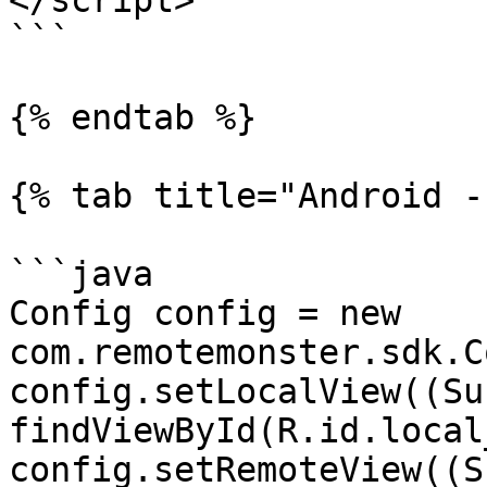
</script>

```

{% endtab %}

{% tab title="Android -
```java

Config config = new 
com.remotemonster.sdk.C
config.setLocalView((Su
findViewById(R.id.local
config.setRemoteView((S